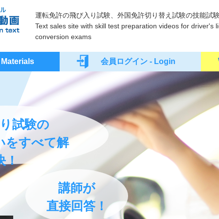
運転免許の飛び入り試験、外国免許切り替え試験の技能試
Text sales site with skill test preparation videos for driver'
conversion exams
terials
会員ログイン - Login
り試験の
いをすべて解
決！
講師が
直接回答！