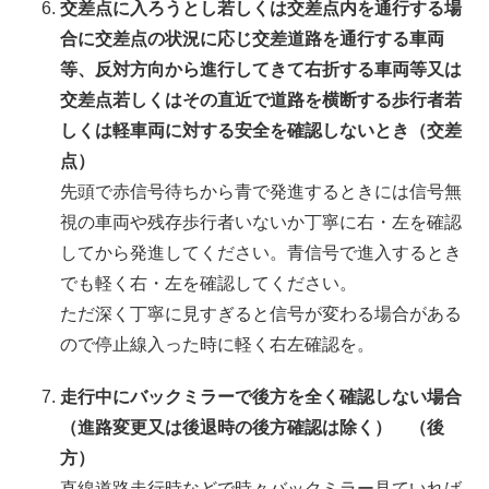
交差点に入ろうとし若しくは交差点内を通行する場
合に交差点の状況に応じ交差道路を通行する車両
等、反対方向から進行してきて右折する車両等又は
交差点若しくはその直近で道路を横断する歩行者若
しくは軽車両に対する安全を確認しないとき（交差
点）
先頭で赤信号待ちから青で発進するときには信号無
視の車両や残存歩行者いないか丁寧に右・左を確認
してから発進してください。青信号で進入するとき
でも軽く右・左を確認してください。
ただ深く丁寧に見すぎると信号が変わる場合がある
ので停止線入った時に軽く右左確認を。
走行中にバックミラーで後方を全く確認しない場合
（進路変更又は後退時の後方確認は除く） （後
方）
直線道路走行時などで時々バックミラー見ていれば